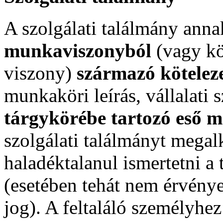
A szolgálati találmány anna
munkaviszonyból
(vagy kö
viszony)
származó köteleze
munkaköri leírás, vállalati 
tárgykörébe tartozó eső m
szolgálati találmányt megalk
haladéktalanul ismertetni a
(esetében tehát nem érvény
jog). A feltaláló személyhez