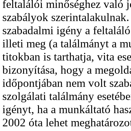
feltalálói minőséghez való j
szabályok szerintalakulnak.
szabadalmi igény a feltalál
illeti meg (a találmányt a mu
titokban is tarthatja, vita e
bizonyítása, hogy a megoldá
időpontjában nem volt szaba
szolgálati találmány esetébe
igényt, ha a munkáltató hasz
2002 óta lehet meghatározot