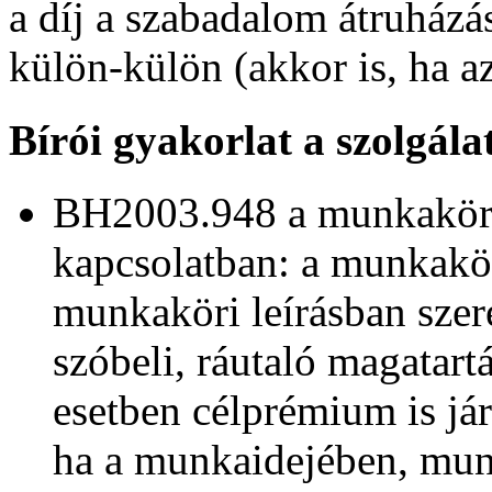
a díj a szabadalom átruházás
külön-külön (akkor is, ha a
Bírói gyakorlat a szolgál
BH2003.948 a munkaköri 
kapcsolatban: a munkakö
munkaköri leírásban szere
szóbeli, ráutaló magatartás
esetben célprémium is já
ha a munkaidejében, mun