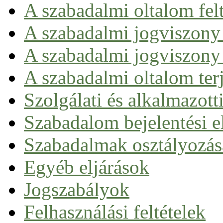
Szabadalom fogalma
A szabadalmi oltalom felt
Szabadalmi munka a gyakorlatban
Kizárások a szabadalmi oltalom alól
A szabadalmi jogviszony
Szabadalmaztatható biotechnológiai találmány
A szabadalmi jogviszony 
A szabadalmi oltalom ter
Szolgálati és alkalmazott
Szabadalom bejelentési el
Nemzeti úton
Szabadalmak osztályozás
Európai szabadalom
Nemzetközi szabadalom (PCT)
Egyéb eljárások
Egységes szabadalom
Jogszabályok
Felhasználási feltételek