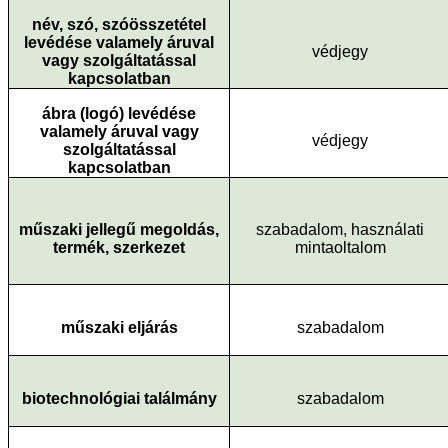
név, szó, szóösszetétel
levédése valamely áruval
védjegy
vagy szolgáltatással
kapcsolatban
ábra (logó) levédése
valamely áruval vagy
védjegy
szolgáltatással
kapcsolatban
műszaki jellegű megoldás,
szabadalom, használati
termék, szerkezet
mintaoltalom
műszaki eljárás
szabadalom
biotechnológiai találmány
szabadalom