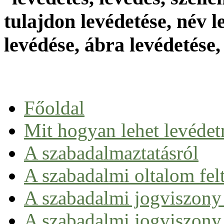
Főoldal
Mit hogyan lehet levédet
A szabadalmaztatásról
Szabadalom fogalma
A szabadalmi oltalom felt
Szabadalmi munka a gyakorlatban
Kizárások a szabadalmi oltalom alól
A szabadalmi jogviszony
Szabadalmaztatható biotechnológiai találmány
A szabadalmi jogviszony 