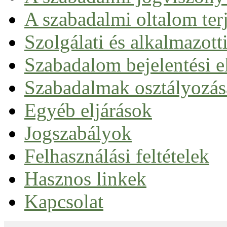
A szabadalmi oltalom ter
Szolgálati és alkalmazott
Szabadalom bejelentési el
Nemzeti úton
Szabadalmak osztályozás
Európai szabadalom
Nemzetközi szabadalom (PCT)
Egyéb eljárások
Egységes szabadalom
Jogszabályok
Felhasználási feltételek
Hasznos linkek
Kapcsolat