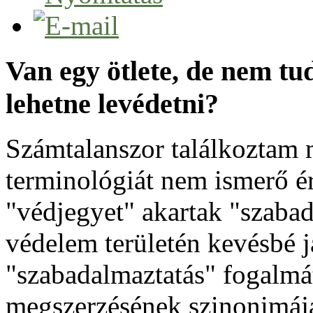
Van egy ötlete, de nem tu
lehetne levédetni?
Számtalanszor találkoztam m
terminológiát nem ismerő ér
"védjegyet" akartak "szabad
védelem területén kevésbé j
"szabadalmaztatás" fogalmát
megszerzésének szinonimája