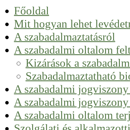
Főoldal
Mit hogyan lehet levédet
A szabadalmaztatásról
Szabadalom fogalma
A szabadalmi oltalom felt
Szabadalmi munka a gyakorlatban
Kizárások a szabadalmi
Szabadalmaztatható bi
A szabadalmi jogviszony
A szabadalmi jogviszony 
A szabadalmi oltalom ter
Szolgálati és alkalmazott