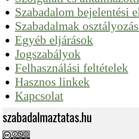
Szabadalom bejelentési el
Nemzeti úton
Szabadalmak osztályozás
Európai szabadalom
Nemzetközi szabadalom (PCT)
Egyéb eljárások
Egységes szabadalom
Jogszabályok
Felhasználási feltételek
Hasznos linkek
Kapcsolat
szabadalmaztatas.hu