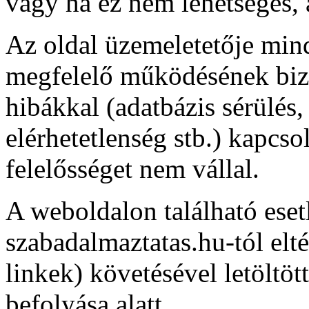
vagy ha ez nem lehetséges, 
Az oldal üzemeletetője mind
megfelelő működésének bizt
hibákkal (adatbázis sérülés, 
elérhetetlenség stb.) kapcs
felelősséget nem vállal.
A weboldalon található eset
szabadalmaztatas.hu-tól el
linkek) követésével letöltöt
befolyása alatt.