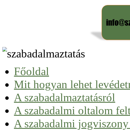
Főoldal
Mit hogyan lehet levédet
A szabadalmaztatásról
Szabadalom fogalma
A szabadalmi oltalom felt
Szabadalmi munka a gyakorlatban
Kizárások a szabadalmi oltalom alól
A szabadalmi jogviszony
Szabadalmaztatható biotechnológiai találmány