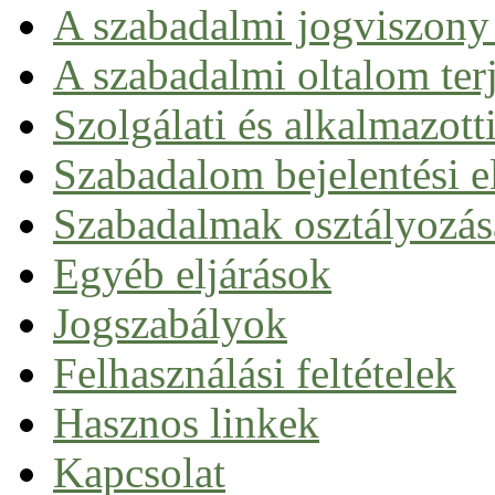
A szabadalmi jogviszony 
A szabadalmi oltalom ter
Szolgálati és alkalmazott
Szabadalom bejelentési el
Nemzeti úton
Szabadalmak osztályozás
Európai szabadalom
Nemzetközi szabadalom (PCT)
Egyéb eljárások
Egységes szabadalom
Jogszabályok
Felhasználási feltételek
Hasznos linkek
Kapcsolat