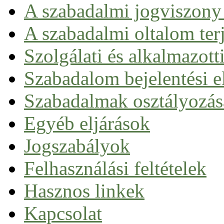
A szabadalmi jogviszony 
A szabadalmi oltalom ter
Szolgálati és alkalmazott
Szabadalom bejelentési el
Nemzeti úton
Szabadalmak osztályozás
Európai szabadalom
Nemzetközi szabadalom (PCT)
Egyéb eljárások
Egységes szabadalom
Jogszabályok
Felhasználási feltételek
Hasznos linkek
Kapcsolat