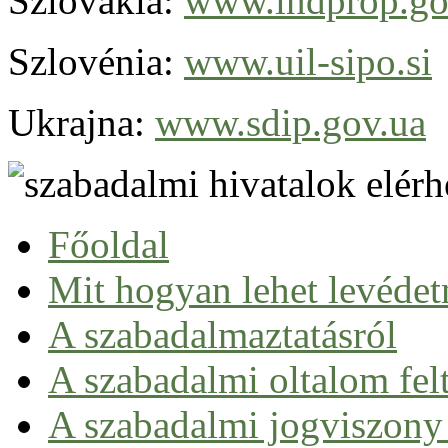
Szlovákia:
www.indprop.go
Szlovénia:
www.uil-sipo.si
Ukrajna:
www.sdip.gov.ua
Főoldal
Mit hogyan lehet levédet
A szabadalmaztatásról
Szabadalom fogalma
A szabadalmi oltalom felt
Szabadalmi munka a gyakorlatban
Kizárások a szabadalmi oltalom alól
A szabadalmi jogviszony
Szabadalmaztatható biotechnológiai találmány