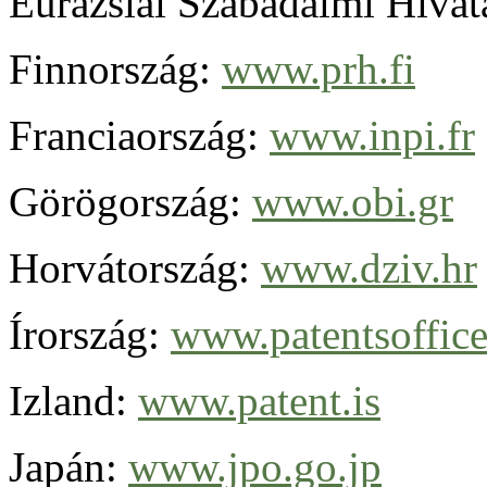
Eurázsiai Szabadalmi Hivat
Finnország:
www.prh.fi
Franciaország:
www.inpi.fr
Görögország:
www.obi.gr
Horvátország:
www.dziv.hr
Írország:
www.patentsoffice
Izland:
www.patent.is
Japán:
www.jpo.go.jp