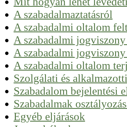
Mit hogyan lehet levédet
A szabadalmaztatásról
Szabadalom fogalma
A szabadalmi oltalom felt
Szabadalmi munka a gyakorlatban
Kizárások a szabadalmi oltalom alól
A szabadalmi jogviszony
Szabadalmaztatható biotechnológiai találmány
A szabadalmi jogviszony 
A szabadalmi oltalom ter
Szolgálati és alkalmazott
Szabadalom bejelentési el
Nemzeti úton
Szabadalmak osztályozás
Európai szabadalom
Nemzetközi szabadalom (PCT)
Egyéb eljárások
Egységes szabadalom